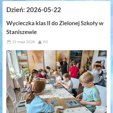
to
Dzień:
2026-05-22
content
Wycieczka klas II do Zielonej Szkoły w
Staniszewie
Posted
By
22 maja 2026
PO
on