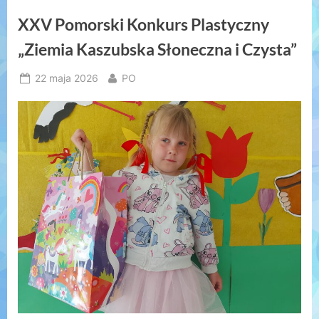
Staniszewie”
XXV Pomorski Konkurs Plastyczny
„Ziemia Kaszubska Słoneczna i Czysta”
Posted
By
22 maja 2026
PO
on