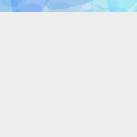
Copyright © 2026 ZKiW Dzierżążno.
Powered by
PressBook WordPress theme