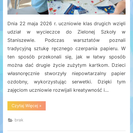
Dnia 22 maja 2026 r. uczniowie klas drugich wzięli
udział w wycieczce do Zielonej Szkoły w
Staniszewie. Podczas warsztatów poznali
tradycyjną sztukę ręcznego czerpania papieru. W
ten sposób przekonali się, jak w łatwy sposób
można dać drugie życie zużytym kartkom. Dzieci
własnoręcznie stworzyły niepowtarzalny papier
ozdobny, wykorzystując serwetki. Dzięki tym
zajęciom uczniowie rozwijali kreatywność i…
“Wycieczka
Czytaj Więcej
»
klas
II
do
brak
Zielonej
Szkoły
w