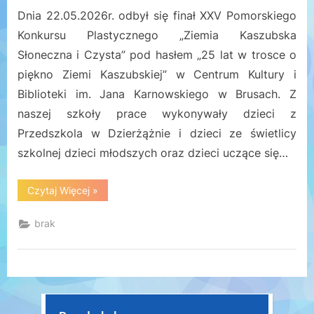
Dnia 22.05.2026r. odbył się finał XXV Pomorskiego
Konkursu Plastycznego „Ziemia Kaszubska
Słoneczna i Czysta” pod hasłem „25 lat w trosce o
piękno Ziemi Kaszubskiej” w Centrum Kultury i
Biblioteki im. Jana Karnowskiego w Brusach. Z
naszej szkoły prace wykonywały dzieci z
Przedszkola w Dzierżążnie i dzieci ze świetlicy
szkolnej dzieci młodszych oraz dzieci uczące się…
“XXV
Czytaj Więcej
»
Pomorski
Konkurs
Plastyczny
brak
„Ziemia
Kaszubska
Słoneczna
i
Czysta””